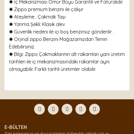
✺ İç Mekanizması Ömür Boyu Garantili ve Faturalıdır.
✺ Zippo premium benzini ile çalışır
✺ Ateşleme : Çakmak Taşı
✺ Yanma Şekli: Klasik alev
✺ Güvenlik nedeni ile içi boş benzinsiz gönderilir .
✺ Orjinal zippo Benzini Mağazamızdan Temin
Edebilirsiniz.
✺ Bilgi: Zippo Çakmaklarının alt rakamları yani üretim
tarihleri ile iç mekanizmasındaki rakamlar aynı
olmayabilir. Farklı tarihli üretimler olabilir.
Bu ürünün fiyat bilgisi, resim, ürün açıklamalarında ve
diğer konularda yetersiz gördüğünüz noktaları öneri
Bu ürüne ilk yorumu siz yapın!
formunu kullanarak tarafımıza iletebilirsiniz.
Görüş ve önerileriniz için teşekkür ederiz.
Yorum Yaz
Ürün resmi kalitesiz, bozuk veya görüntülenemiyor.
E-BÜLTEN
Ürün açıklamasında eksik bilgiler bulunuyor.
Tüm kampanya ve duyurulardan haberdar olmak için e-