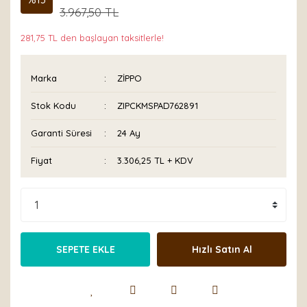
3.967,50 TL
281,75 TL den başlayan taksitlerle!
Marka
ZİPPO
Stok Kodu
ZIPCKMSPAD762891
Garanti Süresi
24 Ay
Fiyat
3.306,25 TL + KDV
SEPETE EKLE
Hızlı Satın Al