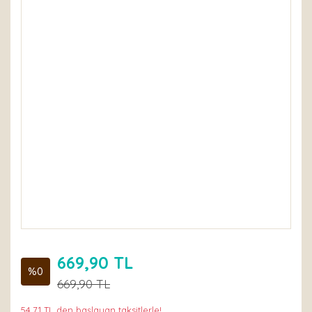
669,90 TL
%0
669,90 TL
54,71 TL den başlayan taksitlerle!