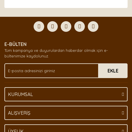
Bu ürünün fiyat bilgisi, resim, ürün açıklamalarında ve
diğer konularda yetersiz gördüğünüz noktaları öneri
Bu ürüne ilk yorumu siz yapın!
formunu kullanarak tarafımıza iletebilirsiniz.
Görüş ve önerileriniz için teşekkür ederiz.
Yorum Yaz
Ürün resmi kalitesiz, bozuk veya görüntülenemiyor.
E-BÜLTEN
Ürün açıklamasında eksik bilgiler bulunuyor.
Tüm kampanya ve duyurulardan haberdar olmak için e-
Ürün bilgilerinde hatalar bulunuyor.
bültenimize kaydolunuz.
Ürün fiyatı diğer sitelerden daha pahalı.
EKLE
Bu ürüne benzer farklı alternatifler olmalı.
KURUMSAL
Gönder
ALIŞVERİŞ
ÜYELİK