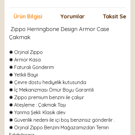
Ürün Bilgisi
Yorumlar
Taksit Seçen
Zippo Herringbone Design Armor Case
Çakmak
✺ Orjinal Zippo
✺ Armor Kasa
✺
Faturalı Gönderim
✺ Yetkili Bayii
✺ Çevre dostu hediyelik kutusunda
✺ İç Mekanizması Ömür Boyu Garantili
✺ Zippo premium benzini ile çalışır
✺
Ateşleme : Çakmak Taşı
✺
Yanma Şekli: Klasik alev
✺ Güvenlik nedeni ile içi boş benzinsiz gönderilir .
✺ Orjinal Zippo Benzini Mağazamızdan Temin