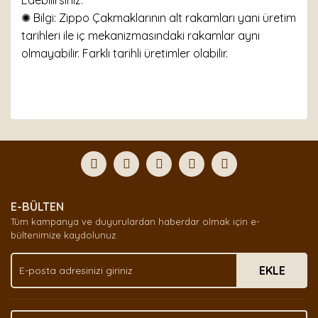
Edebilirsiniz.
✺ Bilgi: Zippo Çakmaklarının alt rakamları yani üretim
tarihleri ile iç mekanizmasındaki rakamlar aynı
olmayabilir. Farklı tarihli üretimler olabilir.
Bu ürünün fiyat bilgisi, resim, ürün açıklamalarında ve
diğer konularda yetersiz gördüğünüz noktaları öneri
Bu ürüne ilk yorumu siz yapın!
formunu kullanarak tarafımıza iletebilirsiniz.
Görüş ve önerileriniz için teşekkür ederiz.
Yorum Yaz
Ürün resmi kalitesiz, bozuk veya görüntülenemiyor.
E-BÜLTEN
Ürün açıklamasında eksik bilgiler bulunuyor.
Tüm kampanya ve duyurulardan haberdar olmak için e-
Ürün bilgilerinde hatalar bulunuyor.
bültenimize kaydolunuz.
Ürün fiyatı diğer sitelerden daha pahalı.
EKLE
Bu ürüne benzer farklı alternatifler olmalı.