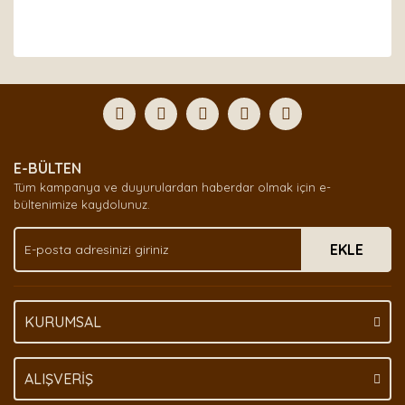
Bu ürünün fiyat bilgisi, resim, ürün açıklamalarında ve
diğer konularda yetersiz gördüğünüz noktaları öneri
Bu ürüne ilk yorumu siz yapın!
formunu kullanarak tarafımıza iletebilirsiniz.
Görüş ve önerileriniz için teşekkür ederiz.
Yorum Yaz
Ürün resmi kalitesiz, bozuk veya görüntülenemiyor.
E-BÜLTEN
Ürün açıklamasında eksik bilgiler bulunuyor.
Tüm kampanya ve duyurulardan haberdar olmak için e-
Ürün bilgilerinde hatalar bulunuyor.
bültenimize kaydolunuz.
Ürün fiyatı diğer sitelerden daha pahalı.
EKLE
Bu ürüne benzer farklı alternatifler olmalı.
KURUMSAL
Gönder
ALIŞVERİŞ