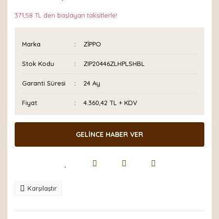
371,58 TL den başlayan taksitlerle!
Marka
ZİPPO
Stok Kodu
ZIP20446ZLHPLSHBL
Garanti Süresi
24 Ay
Fiyat
4.360,42 TL + KDV
GELİNCE HABER VER
Karşılaştır