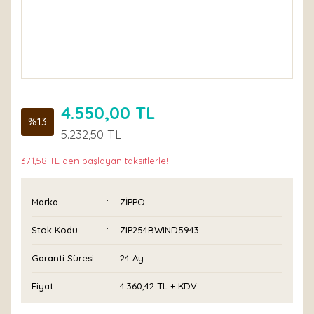
4.550,00 TL
%13
5.232,50 TL
371,58 TL den başlayan taksitlerle!
Marka
ZİPPO
Stok Kodu
ZIP254BWIND5943
Garanti Süresi
24 Ay
Fiyat
4.360,42 TL + KDV