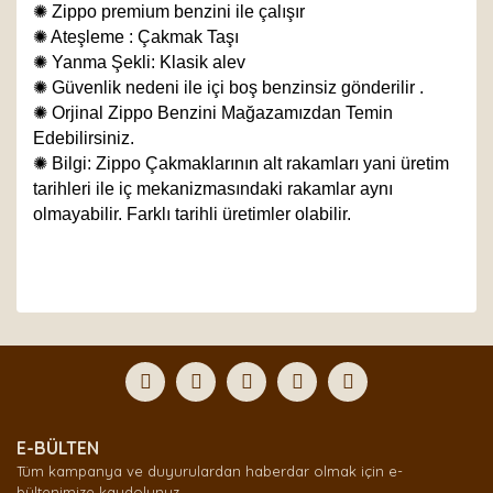
✺
Zippo premium benzini ile çalışır
✺
Ateşleme : Çakmak Taşı
✺
Yanma Şekli: Klasik alev
✺
Güvenlik nedeni ile içi boş benzinsiz gönderilir .
✺
Orjinal Zippo Benzini Mağazamızdan Temin
Edebilirsiniz.
✺
Bilgi: Zippo Çakmaklarının alt rakamları yani üretim
tarihleri ile iç mekanizmasındaki rakamlar aynı
olmayabilir. Farklı tarihli üretimler olabilir.
Bu ürünün fiyat bilgisi, resim, ürün açıklamalarında ve
diğer konularda yetersiz gördüğünüz noktaları öneri
Bu ürüne ilk yorumu siz yapın!
formunu kullanarak tarafımıza iletebilirsiniz.
Görüş ve önerileriniz için teşekkür ederiz.
Yorum Yaz
Ürün resmi kalitesiz, bozuk veya görüntülenemiyor.
E-BÜLTEN
Ürün açıklamasında eksik bilgiler bulunuyor.
Tüm kampanya ve duyurulardan haberdar olmak için e-
Ürün bilgilerinde hatalar bulunuyor.
bültenimize kaydolunuz.