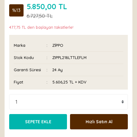
5.850,00 TL
%13
6.727,50 TL
477,75 TL den başlayan taksitlerle!
Marka
ZİPPO
Stok Kodu
ZIPPL218LTTLEFLM
Garanti Süresi
24 Ay
Fiyat
5.606,25 TL + KDV
SEPETE EKLE
Hızlı Satın Al