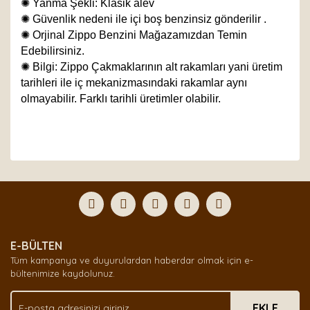
✺
Yanma Şekli: Klasik alev
✺
Güvenlik nedeni ile içi boş benzinsiz gönderilir .
✺
Orjinal Zippo Benzini Mağazamızdan Temin
Edebilirsiniz.
✺
Bilgi: Zippo Çakmaklarının alt rakamları yani üretim
tarihleri ile iç mekanizmasındaki rakamlar aynı
olmayabilir. Farklı tarihli üretimler olabilir.
Bu ürünün fiyat bilgisi, resim, ürün açıklamalarında ve
diğer konularda yetersiz gördüğünüz noktaları öneri
Bu ürüne ilk yorumu siz yapın!
formunu kullanarak tarafımıza iletebilirsiniz.
Görüş ve önerileriniz için teşekkür ederiz.
Yorum Yaz
Ürün resmi kalitesiz, bozuk veya görüntülenemiyor.
E-BÜLTEN
Ürün açıklamasında eksik bilgiler bulunuyor.
Tüm kampanya ve duyurulardan haberdar olmak için e-
Ürün bilgilerinde hatalar bulunuyor.
bültenimize kaydolunuz.
Ürün fiyatı diğer sitelerden daha pahalı.
EKLE
Bu ürüne benzer farklı alternatifler olmalı.