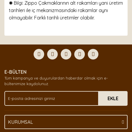
✺ Bilgi: Zippo Çakmaklarının alt rakamları yani üretim
tarihleri ile iç mekanizmasındaki rakamlar aynı
olmayabilir. Farklı tarihli üretimler olabilir.
Bu ürünün fiyat bilgisi, resim, ürün açıklamalarında ve
diğer konularda yetersiz gördüğünüz noktaları öneri
Bu ürüne ilk yorumu siz yapın!
formunu kullanarak tarafımıza iletebilirsiniz.
Görüş ve önerileriniz için teşekkür ederiz.
Yorum Yaz
Ürün resmi kalitesiz, bozuk veya görüntülenemiyor.
E-BÜLTEN
Ürün açıklamasında eksik bilgiler bulunuyor.
Tüm kampanya ve duyurulardan haberdar olmak için e-
Ürün bilgilerinde hatalar bulunuyor.
bültenimize kaydolunuz.
Ürün fiyatı diğer sitelerden daha pahalı.
EKLE
Bu ürüne benzer farklı alternatifler olmalı.
KURUMSAL