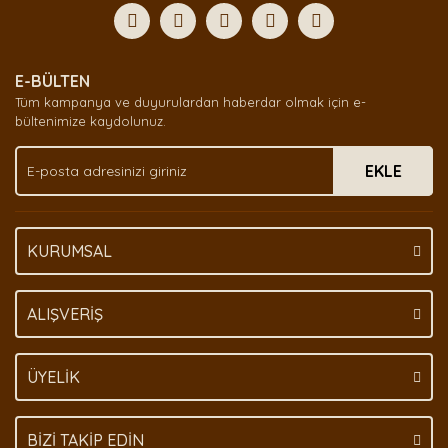
Görüş ve önerileriniz için teşekkür ederiz.
Yorum Yaz
Ürün resmi kalitesiz, bozuk veya görüntülenemiyor.
E-BÜLTEN
Ürün açıklamasında eksik bilgiler bulunuyor.
Tüm kampanya ve duyurulardan haberdar olmak için e-
Ürün bilgilerinde hatalar bulunuyor.
bültenimize kaydolunuz.
Ürün fiyatı diğer sitelerden daha pahalı.
EKLE
Bu ürüne benzer farklı alternatifler olmalı.
KURUMSAL
Gönder
ALIŞVERİŞ
ÜYELİK
BİZİ TAKİP EDİN