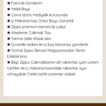
✺
Faturalı Gönderim
✺ Yetkili Bayii
✺ Çevre dostu hediyelik kutusunda
✺ İç Mekanizması Ömür Boyu Garantili
✺ Zippo premium benzini ile çalışır
✺
Ateşleme: Çakmak Taşı
✺
Yanma Şekli: Klasik alev
✺ Güvenlik nedeni ile içi boş benzinsiz gönderilir .
✺ Orjinal Zippo Benzini Mağazamızdan Temin
Edebilirsiniz.
✺ Bilgi: Zippo Çakmaklarının alt rakamları yani üretim
tarihleri ile iç mekanizmasındaki rakamlar aynı
olmayabilir. Farklı tarihli üretimler olabilir.
Bu ürünün fiyat bilgisi, resim, ürün açıklamalarında ve
diğer konularda yetersiz gördüğünüz noktaları öneri
Bu ürüne ilk yorumu siz yapın!
formunu kullanarak tarafımıza iletebilirsiniz.