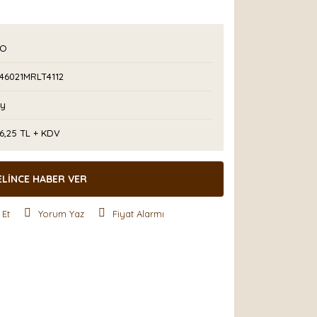
PO
P46021MRLT4112
Ay
6,25 TL + KDV
ELİNCE HABER VER
 Et
Yorum Yaz
Fiyat Alarmı