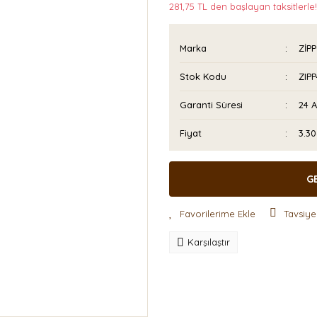
281,75 TL den başlayan taksitlerle!
Marka
ZİP
Stok Kodu
ZIP
Garanti Süresi
24 
Fiyat
3.30
G
Tavsiye
Karşılaştır