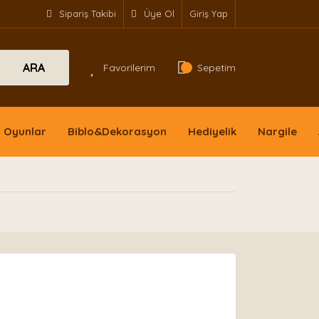
Sipariş Takibi
Üye Ol
Giriş Yap
ARA
Favorilerim
Sepetim
Oyunlar
Biblo&Dekorasyon
Hediyelik
Nargile