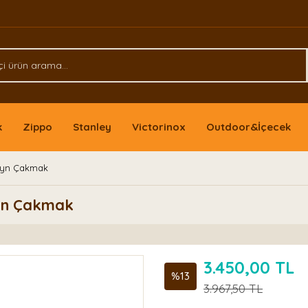
k
Zippo
Stanley
Victorinox
Outdoor&İçecek
ayn Çakmak
ayn Çakmak
3.450,00 TL
%13
3.967,50 TL