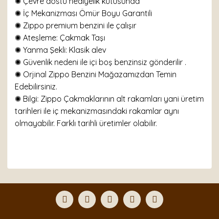
✺ Çevre dostu hediyelik kutusunda
✺ İç Mekanizması Ömür Boyu Garantili
✺ Zippo premium benzini ile çalışır
✺
Ateşleme: Çakmak Taşı
✺
Yanma Şekli: Klasik alev
✺ Güvenlik nedeni ile içi boş benzinsiz gönderilir .
✺ Orjinal Zippo Benzini Mağazamızdan Temin
Edebilirsiniz.
✺ Bilgi: Zippo Çakmaklarının alt rakamları yani üretim
tarihleri ile iç mekanizmasındaki rakamlar aynı
olmayabilir. Farklı tarihli üretimler olabilir.
Bu ürünün fiyat bilgisi, resim, ürün açıklamalarında ve
diğer konularda yetersiz gördüğünüz noktaları öneri
Bu ürüne ilk yorumu siz yapın!
formunu kullanarak tarafımıza iletebilirsiniz.
Görüş ve önerileriniz için teşekkür ederiz.
Yorum Yaz
Ürün resmi kalitesiz, bozuk veya görüntülenemiyor.