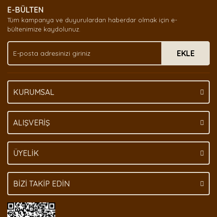
E-BÜLTEN
Ürün açıklamasında eksik bilgiler bulunuyor.
Tüm kampanya ve duyurulardan haberdar olmak için e-
Ürün bilgilerinde hatalar bulunuyor.
bültenimize kaydolunuz.
Ürün fiyatı diğer sitelerden daha pahalı.
EKLE
Bu ürüne benzer farklı alternatifler olmalı.
KURUMSAL
Gönder
ALIŞVERİŞ
ÜYELİK
BİZİ TAKİP EDİN