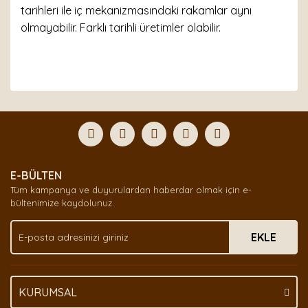
tarihleri ile iç mekanizmasındaki rakamlar aynı
olmayabilir. Farklı tarihli üretimler olabilir.
Bu ürünün fiyat bilgisi, resim, ürün açıklamalarında ve
diğer konularda yetersiz gördüğünüz noktaları öneri
Bu ürüne ilk yorumu siz yapın!
formunu kullanarak tarafımıza iletebilirsiniz.
Görüş ve önerileriniz için teşekkür ederiz.
Yorum Yaz
Ürün resmi kalitesiz, bozuk veya görüntülenemiyor.
E-BÜLTEN
Ürün açıklamasında eksik bilgiler bulunuyor.
Tüm kampanya ve duyurulardan haberdar olmak için e-
Ürün bilgilerinde hatalar bulunuyor.
bültenimize kaydolunuz.
Ürün fiyatı diğer sitelerden daha pahalı.
EKLE
Bu ürüne benzer farklı alternatifler olmalı.
KURUMSAL