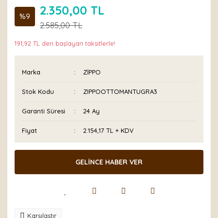
2.350,00 TL
%9
2.585,00 TL
191,92 TL den başlayan taksitlerle!
Marka
ZİPPO
Stok Kodu
ZIPPOOTTOMANTUGRA3
Garanti Süresi
24 Ay
Fiyat
2.154,17 TL + KDV
GELİNCE HABER VER
Karşılaştır