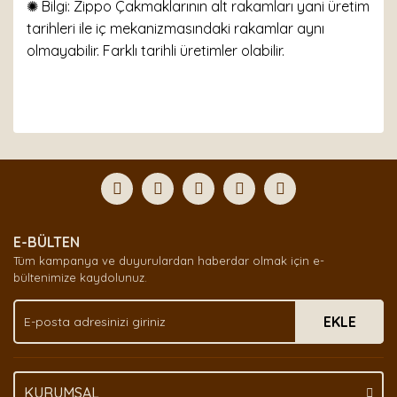
✺ Bilgi: Zippo Çakmaklarının alt rakamları yani üretim
tarihleri ile iç mekanizmasındaki rakamlar aynı
olmayabilir. Farklı tarihli üretimler olabilir.
Bu ürünün fiyat bilgisi, resim, ürün açıklamalarında ve
diğer konularda yetersiz gördüğünüz noktaları öneri
Bu ürüne ilk yorumu siz yapın!
formunu kullanarak tarafımıza iletebilirsiniz.
Görüş ve önerileriniz için teşekkür ederiz.
Yorum Yaz
Ürün resmi kalitesiz, bozuk veya görüntülenemiyor.
E-BÜLTEN
Ürün açıklamasında eksik bilgiler bulunuyor.
Tüm kampanya ve duyurulardan haberdar olmak için e-
Ürün bilgilerinde hatalar bulunuyor.
bültenimize kaydolunuz.
Ürün fiyatı diğer sitelerden daha pahalı.
EKLE
Bu ürüne benzer farklı alternatifler olmalı.
KURUMSAL