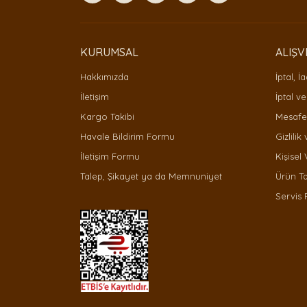
Ürün bilgilerinde hatalar bulunuyor.
Ürün fiyatı diğer sitelerden daha pahalı.
Bu ürüne benzer farklı alternatifler olmalı.
KURUMSAL
ALIŞV
Hakkımızda
İptal, İ
İletişim
İptal ve
Kargo Takibi
Mesafel
Havale Bildirim Formu
Gizlilik
İletişim Formu
Kişisel 
Talep, Şikayet ya da Memnuniyet
Ürün T
Servis