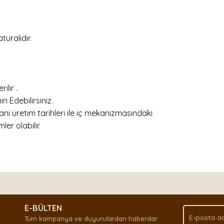
uralıdır.
ilir .
 Edebilirsiniz.
ani üretim tarihleri ile iç mekanizmasındaki
ler olabilir.
nda ve diğer konularda yetersiz gördüğünüz noktaları öneri formunu kullan
Bu ürüne ilk yorumu siz yapın!
.
E-BÜLTEN
Yorum Yaz
Tüm kampanya ve duyurulardan haberdar