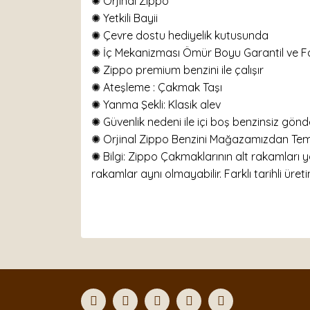
✺ Orjinal Zippo
✺ Yetkili Bayii
✺ Çevre dostu hediyelik kutusunda
✺ İç Mekanizması Ömür Boyu Garantil ve Fat
✺ Zippo premium benzini ile çalışır
✺
Ateşleme : Çakmak Taşı
✺
Yanma Şekli: Klasik alev
✺ Güvenlik nedeni ile içi boş benzinsiz gönder
✺ Orjinal Zippo Benzini Mağazamızdan Temin
✺ Bilgi: Zippo Çakmaklarının alt rakamları y
rakamlar aynı olmayabilir. Farklı tarihli üretim
Bu ürünün fiyat bilgisi, resim, ürün açıklamaları
Görüş ve önerileriniz için teşekkür ederiz.
Ürün resmi kalitesiz, bozuk veya görüntülenemiyor
Ürün açıklamasında eksik bilgiler bulunuyor.