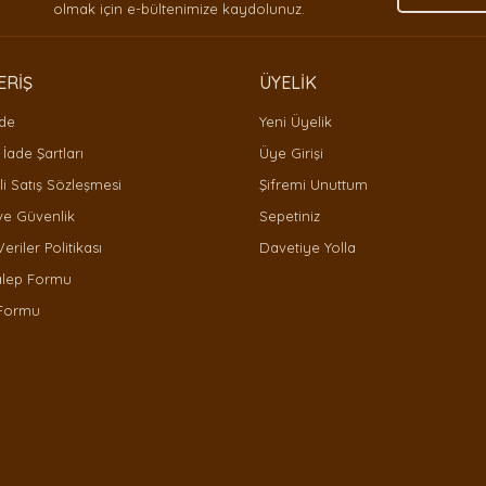
olmak için e-bültenimize kaydolunuz.
ERİŞ
ÜYELİK
ade
Yeni Üyelik
 İade Şartları
Üye Girişi
i Satış Sözleşmesi
Şifremi Unuttum
 ve Güvenlik
Sepetiniz
Gönder
Veriler Politikası
Davetiye Yolla
alep Formu
 Formu