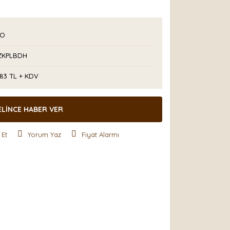
PO
KPLBDH
,83 TL + KDV
ELİNCE HABER VER
 Et
Yorum Yaz
Fiyat Alarmı