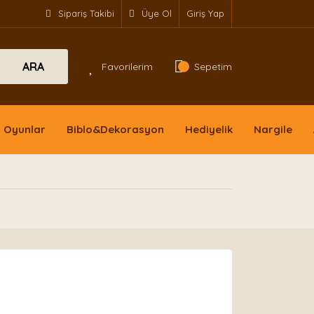
Sipariş Takibi
Üye Ol
Giriş Yap
ARA
Favorilerim
Sepetim
Oyunlar
Biblo&Dekorasyon
Hediyelik
Nargile