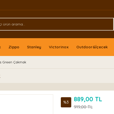
k
Zippo
Stanley
Victorinox
Outdoor&İçecek
s Green Çakmak
k
889,00 TL
%3
919,00 TL