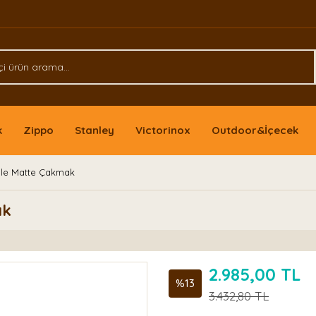
k
Zippo
Stanley
Victorinox
Outdoor&İçecek
ple Matte Çakmak
ak
2.985,00 TL
%13
3.432,80 TL