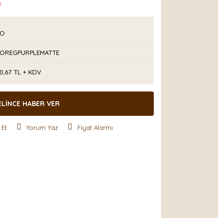
!
PO
POREGPURPLEMATTE
0,67 TL + KDV
ELİNCE HABER VER
 Et
Yorum Yaz
Fiyat Alarmı