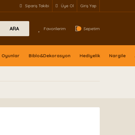
Sipariş Takibi
Üye Ol
Giriş Yap
ARA
Favorilerim
Sepetim
Oyunlar
Biblo&Dekorasyon
Hediyelik
Nargile