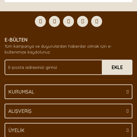
Bu ürünün fiyat bilgisi, resim, ürün açıklamalarında ve
diğer konularda yetersiz gördüğünüz noktaları öneri
Bu ürüne ilk yorumu siz yapın!
formunu kullanarak tarafımıza iletebilirsiniz.
Görüş ve önerileriniz için teşekkür ederiz.
Yorum Yaz
Ürün resmi kalitesiz, bozuk veya görüntülenemiyor.
E-BÜLTEN
Ürün açıklamasında eksik bilgiler bulunuyor.
Tüm kampanya ve duyurulardan haberdar olmak için e-
Ürün bilgilerinde hatalar bulunuyor.
bültenimize kaydolunuz.
Ürün fiyatı diğer sitelerden daha pahalı.
EKLE
Bu ürüne benzer farklı alternatifler olmalı.
KURUMSAL
Gönder
ALIŞVERİŞ
ÜYELİK