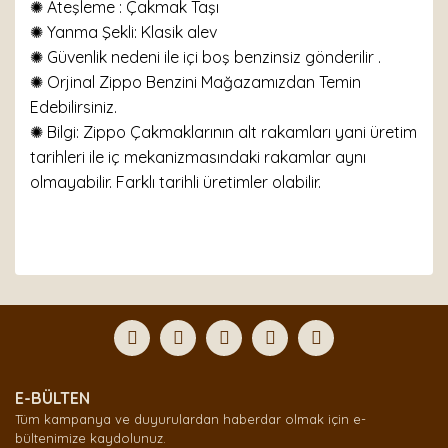
✺
Ateşleme : Çakmak Taşı
✺
Yanma Şekli: Klasik alev
✺ Güvenlik nedeni ile içi boş benzinsiz gönderilir .
✺ Orjinal Zippo Benzini Mağazamızdan Temin
Edebilirsiniz.
✺ Bilgi: Zippo Çakmaklarının alt rakamları yani üretim
tarihleri ile iç mekanizmasındaki rakamlar aynı
olmayabilir. Farklı tarihli üretimler olabilir.
Bu ürünün fiyat bilgisi, resim, ürün açıklamalarında ve
diğer konularda yetersiz gördüğünüz noktaları öneri
Bu ürüne ilk yorumu siz yapın!
formunu kullanarak tarafımıza iletebilirsiniz.
Görüş ve önerileriniz için teşekkür ederiz.
Yorum Yaz
Ürün resmi kalitesiz, bozuk veya görüntülenemiyor.
E-BÜLTEN
Ürün açıklamasında eksik bilgiler bulunuyor.
Tüm kampanya ve duyurulardan haberdar olmak için e-
Ürün bilgilerinde hatalar bulunuyor.
bültenimize kaydolunuz.