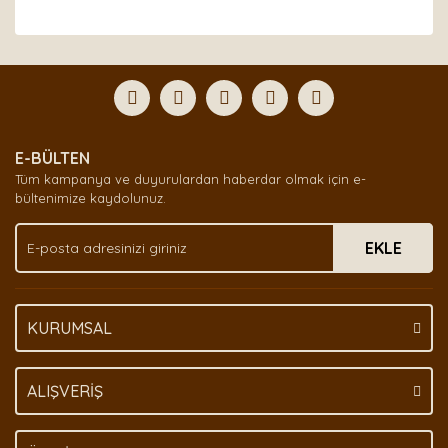
Bu ürünün fiyat bilgisi, resim, ürün açıklamalarında ve
diğer konularda yetersiz gördüğünüz noktaları öneri
Bu ürüne ilk yorumu siz yapın!
formunu kullanarak tarafımıza iletebilirsiniz.
Görüş ve önerileriniz için teşekkür ederiz.
Yorum Yaz
Ürün resmi kalitesiz, bozuk veya görüntülenemiyor.
E-BÜLTEN
Ürün açıklamasında eksik bilgiler bulunuyor.
Tüm kampanya ve duyurulardan haberdar olmak için e-
Ürün bilgilerinde hatalar bulunuyor.
bültenimize kaydolunuz.
Ürün fiyatı diğer sitelerden daha pahalı.
EKLE
Bu ürüne benzer farklı alternatifler olmalı.
KURUMSAL
Gönder
ALIŞVERİŞ