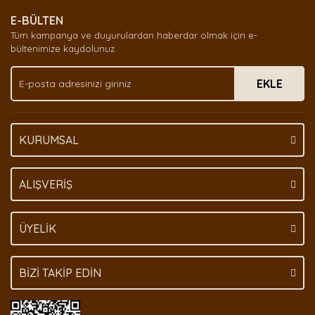
Ürün resmi kalitesiz, bozuk veya görüntülenemiyor.
E-BÜLTEN
Ürün açıklamasında eksik bilgiler bulunuyor.
Tüm kampanya ve duyurulardan haberdar olmak için e-
Ürün bilgilerinde hatalar bulunuyor.
bültenimize kaydolunuz.
Ürün fiyatı diğer sitelerden daha pahalı.
EKLE
Bu ürüne benzer farklı alternatifler olmalı.
KURUMSAL
Gönder
ALIŞVERİŞ
ÜYELİK
BİZİ TAKİP EDİN