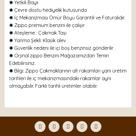
✺ Yetkili Bayii
✺ Çevre dostu hediyelik kutusunda
✺ İç Mekanizması Ömür Boyu Garantili ve Faturalıdır.
✺ Zippo premium benzini ile çalışır
✺ Ateşleme : Çakmak Taşı
✺ Yanma Şekli: Klasik alev
✺ Güvenlik nedeni ile içi boş benzinsiz gönderilir .
✺ Orjinal zippo Benzini Mağazamızdan Temin
Edebilirsiniz.
✺ Bilgi: Zippo Çakmaklarının alt rakamları yani üretim
tarihleri ile iç mekanizmasındaki rakamlar aynı
olmayabilir. Farklı tarihli üretimler olabilir.
Bu ürünün fiyat bilgisi, resim, ürün açıklamalarında ve
diğer konularda yetersiz gördüğünüz noktaları öneri
Bu ürüne ilk yorumu siz yapın!
formunu kullanarak tarafımıza iletebilirsiniz.
Görüş ve önerileriniz için teşekkür ederiz.
Yorum Yaz