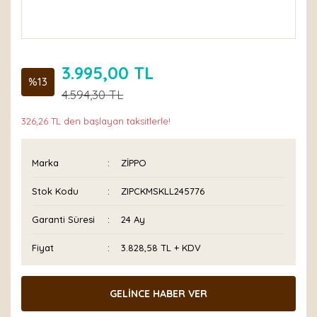
3.995,00 TL
%13
4.594,30 TL
326,26 TL den başlayan taksitlerle!
Marka
ZİPPO
Stok Kodu
ZIPCKMSKLL245776
Garanti Süresi
24 Ay
Fiyat
3.828,58 TL + KDV
GELİNCE HABER VER