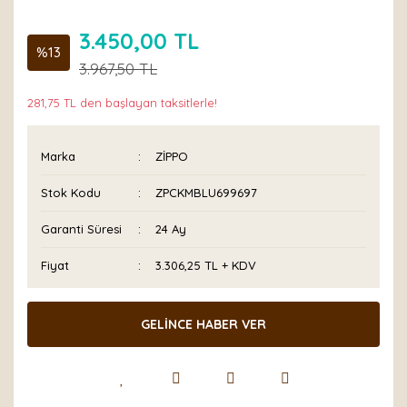
3.450,00 TL
%13
3.967,50 TL
281,75 TL den başlayan taksitlerle!
Marka
ZİPPO
Stok Kodu
ZPCKMBLU699697
Garanti Süresi
24 Ay
Fiyat
3.306,25 TL + KDV
GELİNCE HABER VER