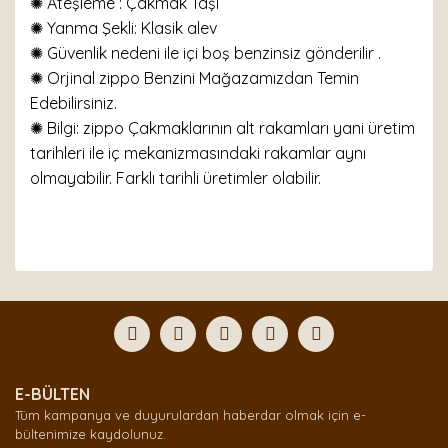
✺
Ateşleme : Çakmak Taşı
✺
Yanma Şekli: Klasik alev
✺ Güvenlik nedeni ile içi boş benzinsiz gönderilir .
✺ Orjinal zippo Benzini Mağazamızdan Temin
Edebilirsiniz.
✺ Bilgi: zippo Çakmaklarının alt rakamları yani üretim
tarihleri ile iç mekanizmasındaki rakamlar aynı
olmayabilir. Farklı tarihli üretimler olabilir.
Bu ürünün fiyat bilgisi, resim, ürün açıklamalarında ve
diğer konularda yetersiz gördüğünüz noktaları öneri
Bu ürüne ilk yorumu siz yapın!
formunu kullanarak tarafımıza iletebilirsiniz.
Görüş ve önerileriniz için teşekkür ederiz.
Yorum Yaz
Ürün resmi kalitesiz, bozuk veya görüntülenemiyor.
E-BÜLTEN
Ürün açıklamasında eksik bilgiler bulunuyor.
Tüm kampanya ve duyurulardan haberdar olmak için e-
Ürün bilgilerinde hatalar bulunuyor.
bültenimize kaydolunuz.