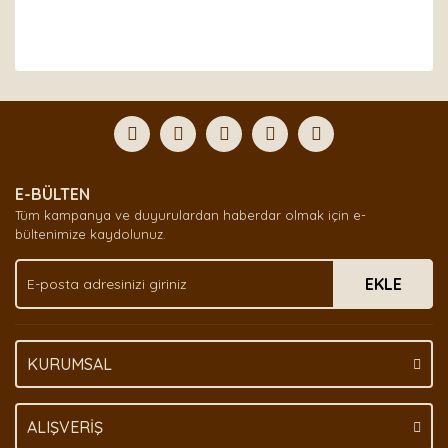
Bu ürünün fiyat bilgisi, resim, ürün açıklamalarında ve
diğer konularda yetersiz gördüğünüz noktaları öneri
Bu ürüne ilk yorumu siz yapın!
formunu kullanarak tarafımıza iletebilirsiniz.
Görüş ve önerileriniz için teşekkür ederiz.
Yorum Yaz
Ürün resmi kalitesiz, bozuk veya görüntülenemiyor.
E-BÜLTEN
Ürün açıklamasında eksik bilgiler bulunuyor.
Tüm kampanya ve duyurulardan haberdar olmak için e-
Ürün bilgilerinde hatalar bulunuyor.
bültenimize kaydolunuz.
Ürün fiyatı diğer sitelerden daha pahalı.
EKLE
Bu ürüne benzer farklı alternatifler olmalı.
KURUMSAL
Gönder
ALIŞVERİŞ