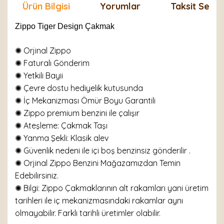
Ürün Bilgisi
Yorumlar
Taksit Seçen
Zippo Tiger Design Çakmak
✺ Orjinal Zippo
✺
Faturalı Gönderim
✺ Yetkili Bayii
✺ Çevre dostu hediyelik kutusunda
✺ İç Mekanizması Ömür Boyu Garantili
✺ Zippo premium benzini ile çalışır
✺
Ateşleme: Çakmak Taşı
✺
Yanma Şekli: Klasik alev
✺ Güvenlik nedeni ile içi boş benzinsiz gönderilir .
✺ Orjinal Zippo Benzini Mağazamızdan Temin
Edebilirsiniz.
✺ Bilgi: Zippo Çakmaklarının alt rakamları yani üretim
tarihleri ile iç mekanizmasındaki rakamlar aynı
olmayabilir. Farklı tarihli üretimler olabilir.