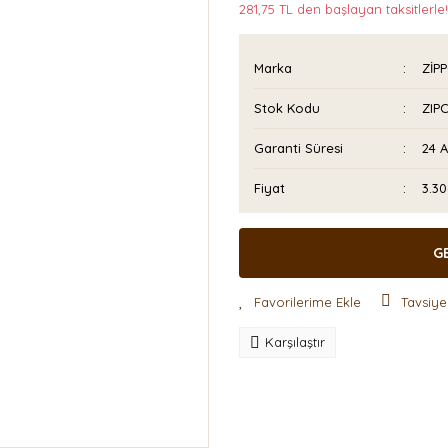
281,75 TL den başlayan taksitlerle!
Marka
ZİP
Stok Kodu
ZIP
Garanti Süresi
24 
Fiyat
3.30
G
Tavsiye
Karşılaştır