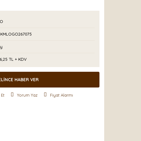
PO
CKMLOGO267075
Ay
6,25 TL + KDV
ELİNCE HABER VER
 Et
Yorum Yaz
Fiyat Alarmı