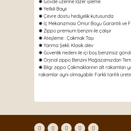
✺ Gövde üzerine lazer işleme
✺ Yetkili Bayii
✺ Çevre dostu hediyelik kutusunda
✺ İç Mekanizması Ömür Boyu Garantili ve Fat
✺ Zippo premium benzini ile çalışır
✺
Ateşleme : Çakmak Taşı
✺
Yanma Şekli: Klasik alev
✺ Güvenlik nedeni ile içi boş benzinsiz gönder
✺ Orjinal zippo Benzini Mağazamızdan Temin
✺ Bilgi: zippo Çakmaklarının alt rakamları y
rakamlar aynı olmayabilir. Farklı tarihli üretim
Bu ürünün fiyat bilgisi, resim, ürün açıklamaları
Görüş ve önerileriniz için teşekkür ederiz.
Ürün resmi kalitesiz, bozuk veya görüntülenemiyor
Ürün açıklamasında eksik bilgiler bulunuyor.