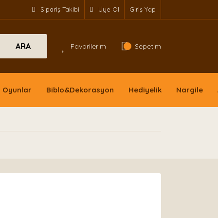
Sipariş Takibi
Üye Ol
Giriş Yap
ARA
Favorilerim
Sepetim
Oyunlar
Biblo&Dekorasyon
Hediyelik
Nargile