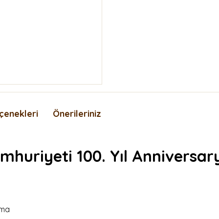
çenekleri
Önerileriniz
umhuriyeti 100. Yıl Anniversa
ama