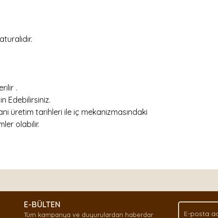
uralıdır.
ilir .
 Edebilirsiniz.
ani üretim tarihleri ile iç mekanizmasındaki
ler olabilir.
nda ve diğer konularda yetersiz gördüğünüz noktaları öneri formunu kullan
Bu ürüne ilk yorumu siz yapın!
.
E-BÜLTEN
Yorum Yaz
Tüm kampanya ve duyurulardan haberdar