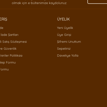
olmak için e-bültenimize kaydolunuz.
ERİŞ
ÜYELİK
ade
Yeni Üyelik
 İade Şartları
Üye Girişi
i Satış Sözleşmesi
Şifremi Unuttum
 ve Güvenlik
Sepetiniz
Gönder
Veriler Politikası
Davetiye Yolla
alep Formu
 Formu