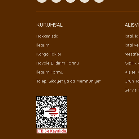
Ürün bilgilerinde hatalar bulunuyor.
Ürün fiyatı diğer sitelerden daha pahalı.
Bu ürüne benzer farklı alternatifler olmalı.
KURUMSAL
ALIŞV
Hakkımızda
İptal, İ
İletişim
İptal ve
Kargo Takibi
Mesafel
Havale Bildirim Formu
Gizlilik
İletişim Formu
Kişisel 
Talep, Şikayet ya da Memnuniyet
Ürün T
Servis