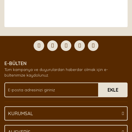
Bu ürünün fiyat bilgisi, resim, ürün açıklamalarında ve
diğer konularda yetersiz gördüğünüz noktaları öneri
Bu ürüne ilk yorumu siz yapın!
formunu kullanarak tarafımıza iletebilirsiniz.
Görüş ve önerileriniz için teşekkür ederiz.
Yorum Yaz
Ürün resmi kalitesiz, bozuk veya görüntülenemiyor.
E-BÜLTEN
Ürün açıklamasında eksik bilgiler bulunuyor.
Tüm kampanya ve duyurulardan haberdar olmak için e-
Ürün bilgilerinde hatalar bulunuyor.
bültenimize kaydolunuz.
Ürün fiyatı diğer sitelerden daha pahalı.
EKLE
Bu ürüne benzer farklı alternatifler olmalı.
KURUMSAL
Gönder