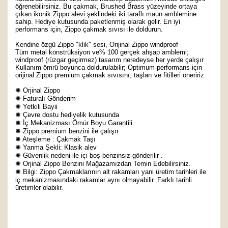
öğrenebilirsiniz. Bu çakmak, Brushed Brass yüzeyinde ortaya
çıkan ikonik Zippo alevi şeklindeki iki taraflı maun amblemine
sahip. Hediye kutusunda paketlenmiş olarak gelir. En iyi
performans için, Zippo çakmak sıvısı ile doldurun.
Kendine özgü Zippo "klik" sesi, Orijinal Zippo windproof
Tüm metal konstrüksiyon ve% 100 gerçek ahşap amblemi;
windproof (rüzgar geçirmez) tasarım neredeyse her yerde çalışır
Kullanım ömrü boyunca doldurulabilir; Optimum performans için
orijinal Zippo premium çakmak sıvısını, taşları ve fitilleri öneririz.
✺
Orjinal Zippo
✺
Faturalı Gönderim
✺
Yetkili Bayii
✺
Çevre dostu hediyelik kutusunda
✺
İç Mekanizması Ömür Boyu Garantili
✺
Zippo premium benzini ile çalışır
✺
Ateşleme : Çakmak Taşı
✺
Yanma Şekli: Klasik alev
✺
Güvenlik nedeni ile içi boş benzinsiz gönderilir .
✺
Orjinal Zippo Benzini Mağazamızdan Temin Edebilirsiniz.
✺
Bilgi: Zippo Çakmaklarının alt rakamları yani üretim tarihleri ile
iç mekanizmasındaki rakamlar aynı olmayabilir. Farklı tarihli
üretimler olabilir.