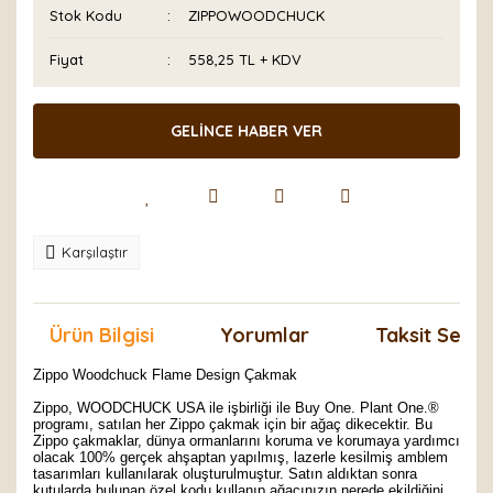
Stok Kodu
ZIPPOWOODCHUCK
Fiyat
558,25 TL + KDV
GELİNCE HABER VER
Karşılaştır
Ürün Bilgisi
Yorumlar
Taksit Seçen
Zippo Woodchuck Flame Design Çakmak
Zippo, WOODCHUCK USA ile işbirliği ile Buy One. Plant One.®
programı, satılan her Zippo çakmak için bir ağaç dikecektir. Bu
Zippo çakmaklar, dünya ormanlarını koruma ve korumaya yardımcı
olacak 100% gerçek ahşaptan yapılmış, lazerle kesilmiş amblem
tasarımları kullanılarak oluşturulmuştur. Satın aldıktan sonra
kutularda bulunan özel kodu kullanıp ağacınızın nerede ekildiğini