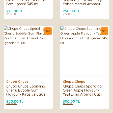
Flavour - Üzüm Aromalı
Blueberry Flavour - Ekşi
Gazlı İçecek 345 ml
Yaban Mersini Aromalı
Gazlı İçecek 345 ml
225,00 TL
250,00 TL
275,00 TL
295,00 TL
%
15
%
14
Chupa Chups
Chupa Chups
Chupa Chups Sparkling
Chupa Chups Sparkling
Cherry Bubble Gum
Green Apple Flavour -
Flavour - Kiraz ve Sakız
Yeşil Elma Aromalı Gazlı
Aromalı Gazlı İçecek 345
İçecek 345 Ml
250,00 TL
300,00 TL
Ml
295,00 TL
350,00 TL