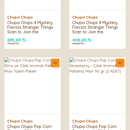
Chupa Chups
Chupa Chups
Chupa Chups 4 Mystery
Chupa Chups 4 Mystery
Flavors Stranger Thıngs
Flavors Stranger Thıngs
Scan to Joın the
Scan to Joın the
Adventure Lollipop 120 g
Adventure Lollipop 120 g
695,00 TL
400,00 TL
(2 ADET)
750,00 TL
460,00 TL
%
7
%
7
Chupa Chups
Chupa Chups
Chupa Chups Pop Corn
Chupa Chups Pop Corn