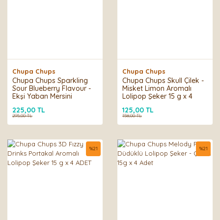
Chupa Chups
Chupa Chups
Chupa Chups Sparkling
Chupa Chups Skull Çilek -
Sour Blueberry Flavour -
Misket Limon Aromalı
Ekşi Yaban Mersini
Lolipop Şeker 15 g x 4
Aromalı Gazlı İçecek 330
ADET
225,00 TL
125,00 TL
ml
295,00 TL
158,00 TL
%
21
%
21