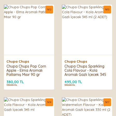
%
12
%
10
Chupa Chups
Chupa Chups
Chupa Chups Pop Corn
Chupa Chups Sparkling
Apple - Elma Aromalı
Cola Flavour - Kola
Patlamış Mısır 90 gr
Aromalı Gazlı İçecek 345
ml (2 ADET)
380,00 TL
495,00 TL
430,00 TL
550,00 TL
%
14
%
17