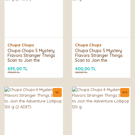
Chupa Chups
Chupa Chups
Chupa Chups 5 Mystery
Chupa Chups 5 Mystery
Flavors Stranger Thıngs
Flavors Stranger Thıngs
Scan to Joın the
Scan to Joın the
Adventure Lolipop 120 g
Adventure Lolipop 120 g
695,00 TL
400,00 TL
(2 ADET)
750,00 TL
460,00 TL
%
7
%
13