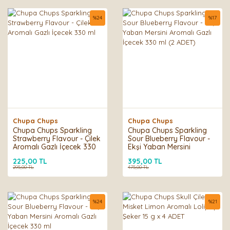
%
24
%
17
Chupa Chups
Chupa Chups
Chupa Chups Sparkling
Chupa Chups Sparkling
Strawberry Flavour - Çilek
Sour Blueberry Flavour -
Aromalı Gazlı İçecek 330
Ekşi Yaban Mersini
ml
Aromalı Gazlı İçecek 330
225,00 TL
395,00 TL
ml (2 ADET)
295,00 TL
475,00 TL
%
24
%
21