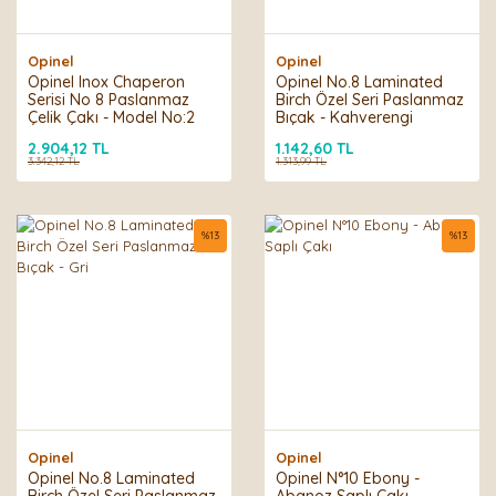
Opinel
Opinel
Opinel Inox Chaperon
Opinel No.8 Laminated
Serisi No 8 Paslanmaz
Birch Özel Seri Paslanmaz
Çelik Çakı - Model No:2
Bıçak - Kahverengi
2.904,12 TL
1.142,60 TL
3.342,12 TL
1.313,99 TL
%
13
%
13
Opinel
Opinel
Opinel No.8 Laminated
Opinel N°10 Ebony -