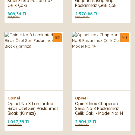
Saplı Fileto Paslanmaz
Guyana Ahşap Saplı
Çelik Çakı
Paslanmaz Çelik Çakı
809,34 TL
2.570,86 TL
933,13 TL
2.956,49 TL
%
13
%
13
Opinel
Opinel
Opinel No 8 Laminated
Opinel Inox Chaperon
Birch Özel Seri Paslanmaz
Serisi No 8 Paslanmaz
Bıçak (Kırmızı)
Çelik Çakı - Model No: 14
1.047,39 TL
2.904,12 TL
1.204,49 TL
3.342,12 TL