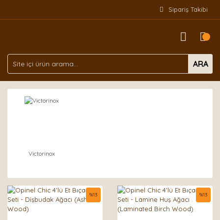
Sipariş Takibi
ARA
Victorinox
%
13
%
13