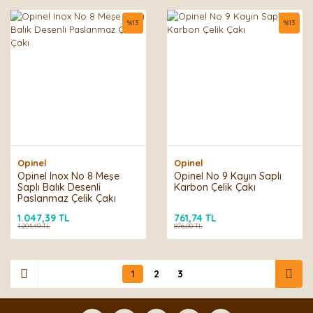
%
13
%
13
Opinel
Opinel
Opinel Inox No 8 Meşe
Opinel No 9 Kayın Saplı
Saplı Balık Desenli
Karbon Çelik Çakı
Paslanmaz Çelik Çakı
1.047,39 TL
761,74 TL
1.204,49 TL
876,00 TL
1
2
3