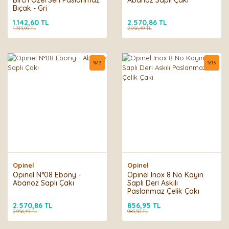
Birch Özel Seri Paslanmaz
Abanoz Saplı Çakı
Bıçak - Gri
1.142,60 TL
2.570,86 TL
1.313,99 TL
2.956,49 TL
%
13
%
13
Opinel
Opinel
Opinel N°08 Ebony -
Opinel Inox 8 No Kayın
Abanoz Saplı Çakı
Saplı Deri Askılı
Paslanmaz Çelik Çakı
2.570,86 TL
856,95 TL
2.956,49 TL
985,50 TL