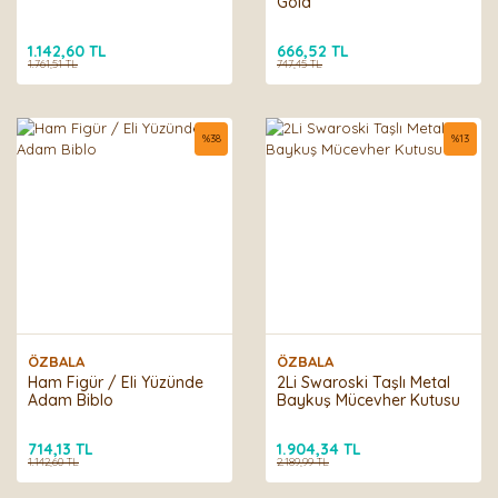
Gold
1.142,60 TL
666,52 TL
1.761,51 TL
747,45 TL
%
38
%
13
ÖZBALA
ÖZBALA
Ham Figür / Eli Yüzünde
2Li Swaroski Taşlı Metal
Adam Biblo
Baykuş Mücevher Kutusu
714,13 TL
1.904,34 TL
1.142,60 TL
2.189,99 TL