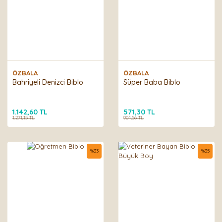
ÖZBALA
ÖZBALA
Bahriyeli Denizci Biblo
Süper Baba Biblo
1.142,60 TL
571,30 TL
1.271,15 TL
904,56 TL
%
33
%
35