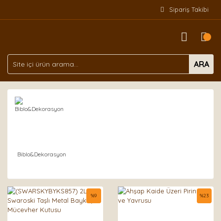
Sipariş Takibi
ARA
Biblo&Dekorasyon
%
9
%
23