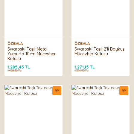
ÖZBALA
ÖZBALA
Swaroski Taşlı Metal
Swaroski Taşlı 2'li Baykuş
Yumurta 10cm Mücevher
Mücevher Kutusu
Kutusu
1.285,43 TL
1.271,15 TL
1.428,26 TL
1.394,93 TL
%
9
%
9