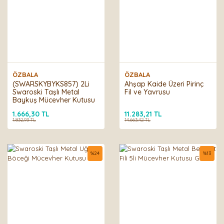
ÖZBALA
ÖZBALA
(SWARSKYBYKS857) 2Li
Ahşap Kaide Üzeri Pirinç
Swaroski Taşlı Metal
Fil ve Yavrusu
Baykuş Mücevher Kutusu
1.666,30 TL
11.283,21 TL
1.832,93 TL
14.663,42 TL
%
24
%
13