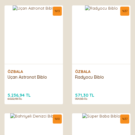
%
13
%
37
ÖZBALA
ÖZBALA
Uçan Astronot Biblo
Radyocu Biblo
5.236,94 TL
571,30 TL
6.022,48 TL
904,56 TL
%
10
%
37