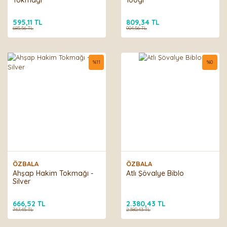
Tokmağı
100gr
595,11 TL
809,34 TL
685,56 TL
904,56 TL
%
11
%
0
ÖZBALA
ÖZBALA
Ahşap Hakim Tokmağı -
Atlı Şövalye Biblo
Silver
666,52 TL
2.380,43 TL
747,45 TL
2.380,43 TL