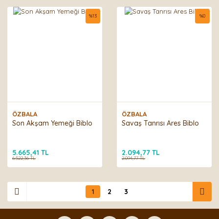
%
13
%
0
ÖZBALA
ÖZBALA
Son Akşam Yemeği Biblo
Savaş Tanrısı Ares Biblo
5.665,41 TL
2.094,77 TL
6.522,36 TL
2.094,77 TL
1
2
3