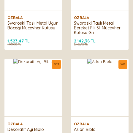
ÖZBALA
ÖZBALA
Swaroski Taşlı Metal Uğur
Swaroski Taşlı Metal
Böceği Mücevher Kutusu
Bereket Fili 5li Mücevher
Kutusu Gri
1.523,47 TL
2.142,38 TL
1.999,56 TL
2.466,12 TL
%
13
%
13
ÖZBALA
ÖZBALA
Dekoratif Ayı Biblo
Aslan Biblo