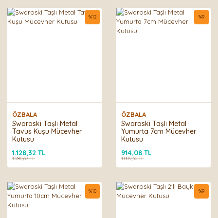
%
12
%
9
ÖZBALA
ÖZBALA
Swaroski Taşlı Metal
Swaroski Taşlı Metal
Tavus Kuşu Mücevher
Yumurta 7cm Mücevher
Kutusu
Kutusu
1.128,32 TL
914,08 TL
1.280,67 TL
1.009,30 TL
%
10
%
9