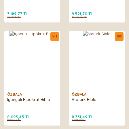
3.189,77 TL
9.521,70 TL
3.665,85 TL
10.949,96 TL
%
13
%
13
ÖZBALA
ÖZBALA
Iyonyalı Hipokrat Biblo
Atatürk Biblo
8.093,45 TL
8.331,49 TL
9.283,66 TL
9.583,59 TL