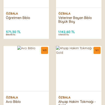
ÖZBALA
ÖZBALA
Öğretmen Biblo
Veteriner Bayan Biblo
Büyük Boy
571,30 TL
1.142,60 TL
856,95 TL
1.761,51 TL
%
35
%
11
ÖZBALA
ÖZBALA
Avcı Biblo
Ahşap Hakim Tokmağı -