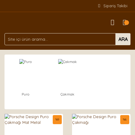
Sipariş Takibi
ARA
Puro
Çakmak
%
9
%
6