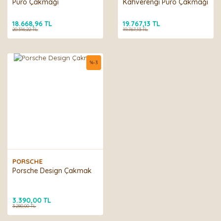
Puro Çakmağı
Kahverengi Puro Çakmağı
18.668,96 TL
19.767,13 TL
20.316,22 TL
19.767,13 TL
%
-3
PORSCHE
Porsche Design Çakmak
3.390,00 TL
3.280,00 TL