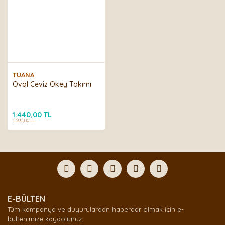
TUANA
Oval Ceviz Okey Takımı
1.440,00 TL
1.590,00 TL
E-BÜLTEN
Tüm kampanya ve duyurulardan haberdar olmak için e-
bültenimize kaydolunuz.