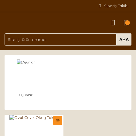
Sipariş Takibi
ARA
Oyunlar
%
9