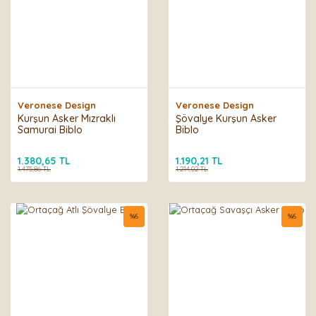
Veronese Design
Veronese Design
Kurşun Asker Mızraklı
Şövalye Kurşun Asker
Samurai Biblo
Biblo
1.380,65 TL
1.190,21 TL
1.475,86 TL
1.214,02 TL
%
6
%
6