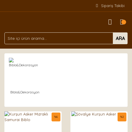
Sipariş Takibi
ARA
Biblo&Dekorasyon
%
6
%
2