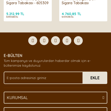
Sigara Tabakası - 605309
Sigara Tabakası
5.212,99 TL
4.760,85 TL
5.997,68 TL
5.474,98 TL
E-BÜLTEN
Tüm kampanya ve duyurulardan haberdar olmak için e-
bültenimize kaydolunuz.
EKLE
KURUMSAL