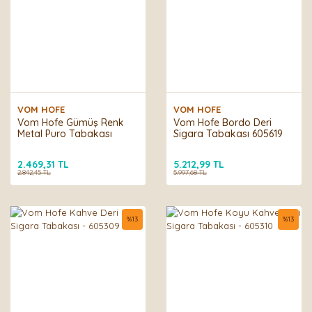
VOM HOFE
VOM HOFE
Vom Hofe Gümüş Renk
Vom Hofe Bordo Deri
Metal Puro Tabakası
Sigara Tabakası 605619
2.469,31 TL
5.212,99 TL
2.842,45 TL
5.997,68 TL
%
13
%
13