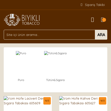
Sipariş Takibi
ARA
Puro
Tütün&Sigara
%
13
%
13