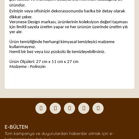
üründür.
Evinizin veya ofisinizin dekorasyonunda harika bir detay olarak
dikkat çeker.
Veronese Design markası, ürünlerinin koleksiyon değeri taşıması
için limitli sayıda üretim yapar ve her ürünün üzerinde üretim yılı
yer alır.
Ürün temizliğinde herhangi kimyasal temizleyici malzeme
kullanmayınız.
Nemli bir bez veya toz püskülü ile temizleyebilirsiniz.
Ürün Ölçüleri:
27 cm x 11 cm x 27 cm
Malzeme : Polirezin
Bu ürünün fiyat bilgisi, resim, ürün açıklamalarında ve
diğer konularda yetersiz gördüğünüz noktaları öneri
Bu ürüne ilk yorumu siz yapın!
formunu kullanarak tarafımıza iletebilirsiniz.
Görüş ve önerileriniz için teşekkür ederiz.
Yorum Yaz
Ürün resmi kalitesiz, bozuk veya görüntülenemiyor.
E-BÜLTEN
Ürün açıklamasında eksik bilgiler bulunuyor.
Tüm kampanya ve duyurulardan haberdar olmak için e-
Ürün bilgilerinde hatalar bulunuyor.