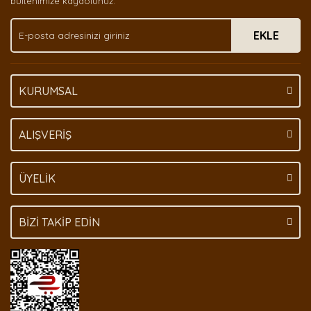
bültenimize kaydolunuz.
Ürün fiyatı diğer sitelerden daha pahalı.
EKLE
Bu ürüne benzer farklı alternatifler olmalı.
KURUMSAL
Gönder
ALIŞVERİŞ
ÜYELİK
BİZİ TAKİP EDİN