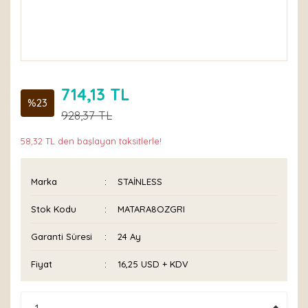
714,13 TL
%23
928,37 TL
58,32 TL den başlayan taksitlerle!
Marka
STAİNLESS
Stok Kodu
MATARA8OZGRI
Garanti Süresi
24 Ay
Fiyat
16,25 USD + KDV