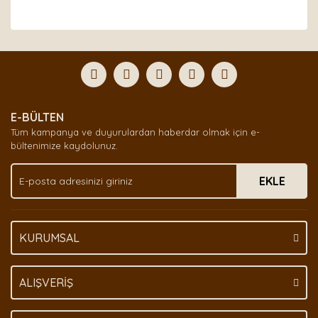
Bu ürünün fiyat bilgisi, resim, ürün açıklamalarında ve
diğer konularda yetersiz gördüğünüz noktaları öneri
Bu ürüne ilk yorumu siz yapın!
formunu kullanarak tarafımıza iletebilirsiniz.
Görüş ve önerileriniz için teşekkür ederiz.
Yorum Yaz
Ürün resmi kalitesiz, bozuk veya görüntülenemiyor.
E-BÜLTEN
Ürün açıklamasında eksik bilgiler bulunuyor.
Tüm kampanya ve duyurulardan haberdar olmak için e-
Ürün bilgilerinde hatalar bulunuyor.
bültenimize kaydolunuz.
Ürün fiyatı diğer sitelerden daha pahalı.
EKLE
Bu ürüne benzer farklı alternatifler olmalı.
KURUMSAL
Gönder
ALIŞVERİŞ