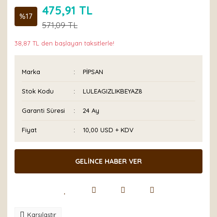
475,91 TL
%17
571,09 TL
38,87 TL den başlayan taksitlerle!
Marka
PİPSAN
Stok Kodu
LULEAGIZLIKBEYAZ8
Garanti Süresi
24 Ay
Fiyat
10,00 USD + KDV
GELİNCE HABER VER
Karşılaştır