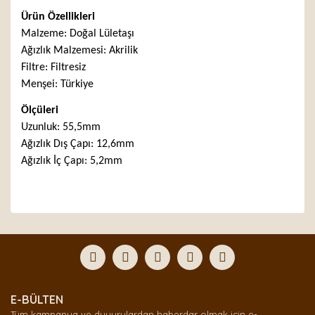
Ürün Özellikleri
Malzeme: Doğal Lületaşı
Ağızlık Malzemesi: Akrilik
Filtre: Filtresiz
Menşei: Türkiye
Ölçüleri
Uzunluk: 55,5mm
Ağızlık Dış Çapı: 12,6mm
Ağızlık İç Çapı: 5,2mm
Bu ürünün fiyat bilgisi, resim, ürün açıklamalarında ve
diğer konularda yetersiz gördüğünüz noktaları öneri
Bu ürüne ilk yorumu siz yapın!
formunu kullanarak tarafımıza iletebilirsiniz.
Görüş ve önerileriniz için teşekkür ederiz.
Yorum Yaz
Ürün resmi kalitesiz, bozuk veya görüntülenemiyor.
E-BÜLTEN
Ürün açıklamasında eksik bilgiler bulunuyor.
Tüm kampanya ve duyurulardan haberdar olmak için e-