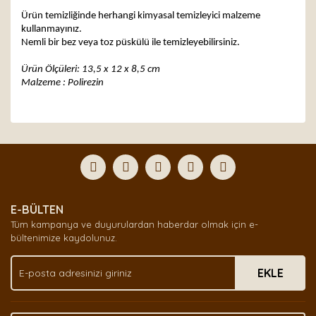
Ürün temizliğinde herhangi kimyasal temizleyici malzeme
kullanmayınız.
Nemli bir bez veya toz püskülü ile temizleyebilirsiniz.
Ürün Ölçüleri: 13,5 x 12 x 8,5 cm
Malzeme : Polirezin
Bu ürünün fiyat bilgisi, resim, ürün açıklamalarında ve
diğer konularda yetersiz gördüğünüz noktaları öneri
Bu ürüne ilk yorumu siz yapın!
formunu kullanarak tarafımıza iletebilirsiniz.
Görüş ve önerileriniz için teşekkür ederiz.
Yorum Yaz
Ürün resmi kalitesiz, bozuk veya görüntülenemiyor.
E-BÜLTEN
Ürün açıklamasında eksik bilgiler bulunuyor.
Tüm kampanya ve duyurulardan haberdar olmak için e-
Ürün bilgilerinde hatalar bulunuyor.
bültenimize kaydolunuz.
Ürün fiyatı diğer sitelerden daha pahalı.
EKLE
Bu ürüne benzer farklı alternatifler olmalı.