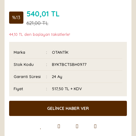
540,01 TL
%13
621,00 TL
44,10 TL den başlayan taksitlerle!
Marka
OTANTİK
Stok Kodu
BYKTBCTSBH0977
Garanti Süresi
24 Ay
Fiyat
517,50 TL + KDV
GELİNCE HABER VER