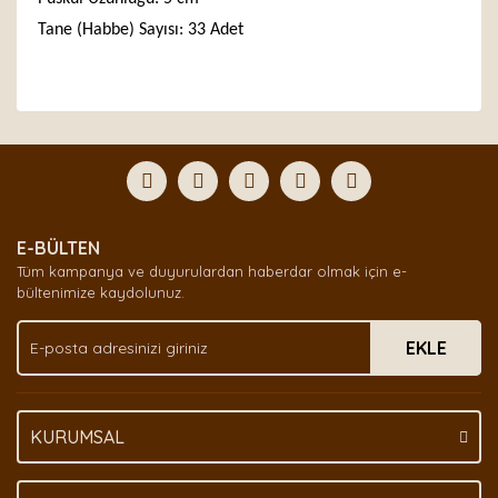
Tane (Habbe) Sayısı: 33 Adet
Bu ürünün fiyat bilgisi, resim, ürün açıklamalarında ve
diğer konularda yetersiz gördüğünüz noktaları öneri
Bu ürüne ilk yorumu siz yapın!
formunu kullanarak tarafımıza iletebilirsiniz.
Görüş ve önerileriniz için teşekkür ederiz.
Yorum Yaz
Ürün resmi kalitesiz, bozuk veya görüntülenemiyor.
E-BÜLTEN
Ürün açıklamasında eksik bilgiler bulunuyor.
Tüm kampanya ve duyurulardan haberdar olmak için e-
Ürün bilgilerinde hatalar bulunuyor.
bültenimize kaydolunuz.
Ürün fiyatı diğer sitelerden daha pahalı.
EKLE
Bu ürüne benzer farklı alternatifler olmalı.
KURUMSAL
Gönder