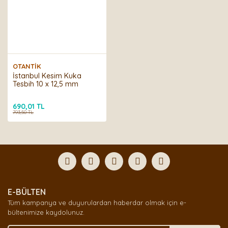
OTANTİK
İstanbul Kesim Kuka
Tesbih 10 x 12,5 mm
690,01 TL
793,50 TL
E-BÜLTEN
Tüm kampanya ve duyurulardan haberdar olmak için e-
bültenimize kaydolunuz.