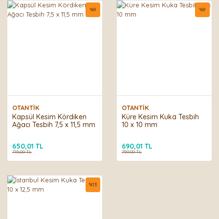
%
9
%
9
OTANTİK
OTANTİK
Kapsül Kesim Kördiken
Küre Kesim Kuka Tesbih
Ağacı Tesbih 7,5 x 11,5 mm
10 x 10 mm
650,01 TL
690,01 TL
715,00 TL
759,00 TL
%
13