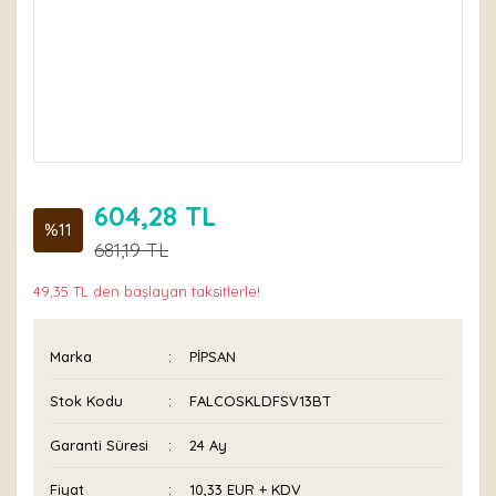
604,28 TL
%11
681,19 TL
49,35 TL den başlayan taksitlerle!
Marka
PİPSAN
Stok Kodu
FALCOSKLDFSV13BT
Garanti Süresi
24 Ay
Fiyat
10,33 EUR + KDV