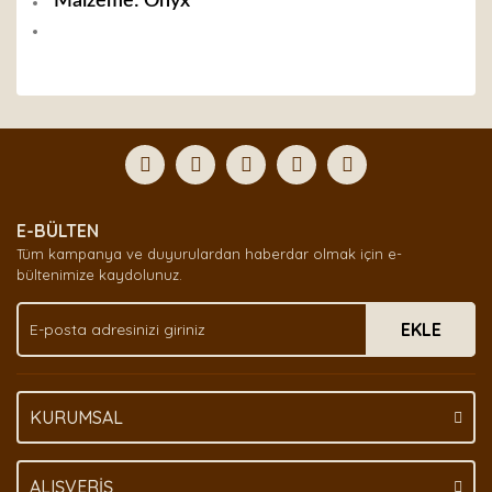
Malzeme: Onyx
Bu ürünün fiyat bilgisi, resim, ürün açıklamalarında ve
diğer konularda yetersiz gördüğünüz noktaları öneri
Bu ürüne ilk yorumu siz yapın!
formunu kullanarak tarafımıza iletebilirsiniz.
Görüş ve önerileriniz için teşekkür ederiz.
Yorum Yaz
Ürün resmi kalitesiz, bozuk veya görüntülenemiyor.
E-BÜLTEN
Ürün açıklamasında eksik bilgiler bulunuyor.
Tüm kampanya ve duyurulardan haberdar olmak için e-
Ürün bilgilerinde hatalar bulunuyor.
bültenimize kaydolunuz.
Ürün fiyatı diğer sitelerden daha pahalı.
EKLE
Bu ürüne benzer farklı alternatifler olmalı.
KURUMSAL
Gönder
ALIŞVERİŞ