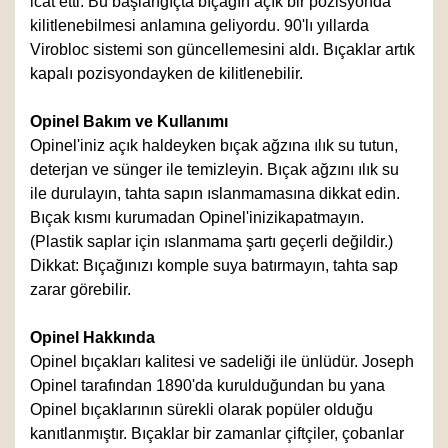
icat etti. Bu başlangıçta bıçağın açık bir pozisyonda
kilitlenebilmesi anlamına geliyordu. 90'lı yıllarda
Virobloc sistemi son güncellemesini aldı. Bıçaklar artık
kapalı pozisyondayken de kilitlenebilir.
Opinel Bakım ve Kullanımı
Opinel'iniz açık haldeyken bıçak ağzına ılık su tutun,
deterjan ve sünger ile temizleyin. Bıçak ağzını ılık su
ile durulayın, tahta sapın ıslanmamasına dikkat edin.
Bıçak kısmı kurumadan Opinel'inizikapatmayın.
(Plastik saplar için ıslanmama şartı geçerli değildir.)
Dikkat: Bıçağınızı komple suya batırmayın, tahta sap
zarar görebilir.
Opinel Hakkında
Opinel bıçakları kalitesi ve sadeliği ile ünlüdür. Joseph
Opinel tarafından 1890'da kurulduğundan bu yana
Opinel bıçaklarının sürekli olarak popüler olduğu
kanıtlanmıştır. Bıçaklar bir zamanlar çiftçiler, çobanlar