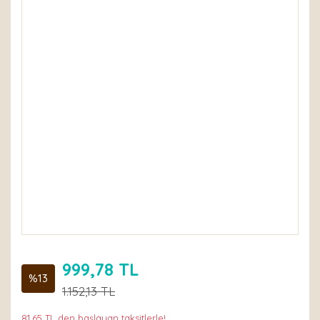
999,78 TL
%13
1.152,13 TL
81,65 TL den başlayan taksitlerle!