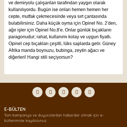
ve demiryolu çalışanları tarafından yaygın olarak
kullanılıyordu. Bugün ise onları hemen hemen her
cepte, mutfak çekmecesinde veya sırt çantasında
bulabilirsiniz. Daha küçük oyma için Opinel No. 2'den,
ağır işler için Opinel No.8'e. Onlar günlük bıçakların
paragonudur; rahat, kullanımı kolay ve uygun fiyatlı.
Opinel cep bıçakları çeşitli, lüks saplarda gelir. Güney
Afrika manda boynuzu, bubinga, zeytin ağacı ve
diğerleri! Hangi stili seçiyorsun?
Bu ürünün fiyat bilgisi, resim, ürün açıklamalarında ve
diğer konularda yetersiz gördüğünüz noktaları öneri
Bu ürüne ilk yorumu siz yapın!
formunu kullanarak tarafımıza iletebilirsiniz.
Görüş ve önerileriniz için teşekkür ederiz.
Yorum Yaz
Ürün resmi kalitesiz, bozuk veya görüntülenemiyor.
E-BÜLTEN
Ürün açıklamasında eksik bilgiler bulunuyor.
Tüm kampanya ve duyurulardan haberdar olmak için e-
Ürün bilgilerinde hatalar bulunuyor.
bültenimize kaydolunuz.
Ürün fiyatı diğer sitelerden daha pahalı.