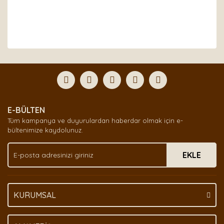
Bu ürünün fiyat bilgisi, resim, ürün açıklamalarında ve
diğer konularda yetersiz gördüğünüz noktaları öneri
Bu ürüne ilk yorumu siz yapın!
formunu kullanarak tarafımıza iletebilirsiniz.
Görüş ve önerileriniz için teşekkür ederiz.
Yorum Yaz
Ürün resmi kalitesiz, bozuk veya görüntülenemiyor.
E-BÜLTEN
Ürün açıklamasında eksik bilgiler bulunuyor.
Tüm kampanya ve duyurulardan haberdar olmak için e-
Ürün bilgilerinde hatalar bulunuyor.
bültenimize kaydolunuz.
Ürün fiyatı diğer sitelerden daha pahalı.
EKLE
Bu ürüne benzer farklı alternatifler olmalı.
KURUMSAL
Gönder