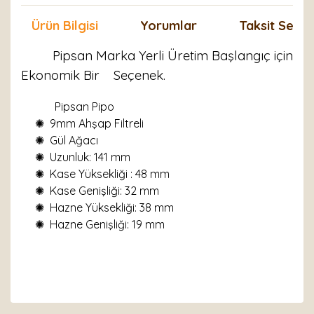
Ürün Bilgisi
Yorumlar
Taksit Seçen
Pipsan Marka Yerli Üretim Başlangıç için
Ekonomik Bir Seçenek.
Pipsan Pipo
✺
9mm Ahşap Filtreli
✺
Gül Ağacı
✺
Uzunluk: 141 mm
✺
Kase Yüksekliği : 48 mm
✺
Kase Genişliği: 32 mm
✺
Hazne Yüksekliği: 38 mm
✺
Hazne Genişliği: 19 mm
Bu ürünün fiyat bilgisi, resim, ürün açıklamalarında ve
diğer konularda yetersiz gördüğünüz noktaları öneri