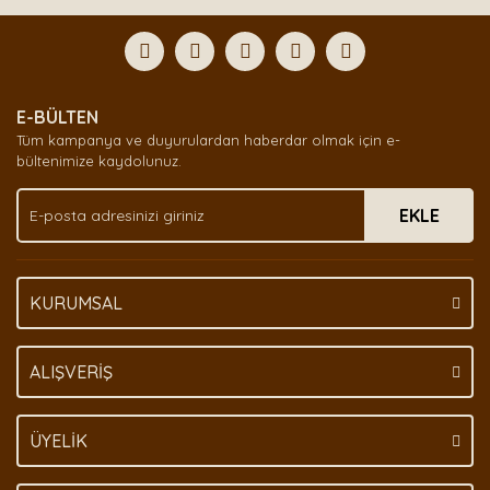
Bu ürüne ilk yorumu siz yapın!
formunu kullanarak tarafımıza iletebilirsiniz.
Görüş ve önerileriniz için teşekkür ederiz.
Yorum Yaz
Ürün resmi kalitesiz, bozuk veya görüntülenemiyor.
E-BÜLTEN
Ürün açıklamasında eksik bilgiler bulunuyor.
Tüm kampanya ve duyurulardan haberdar olmak için e-
Ürün bilgilerinde hatalar bulunuyor.
bültenimize kaydolunuz.
Ürün fiyatı diğer sitelerden daha pahalı.
EKLE
Bu ürüne benzer farklı alternatifler olmalı.
KURUMSAL
Gönder
ALIŞVERİŞ
ÜYELİK