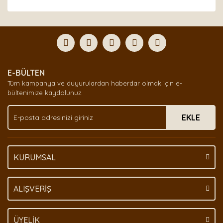
Bu ürünün fiyat bilgisi, resim, ürün açıklamalarında ve
diğer konularda yetersiz gördüğünüz noktaları öneri
Bu ürüne ilk yorumu siz yapın!
formunu kullanarak tarafımıza iletebilirsiniz.
Görüş ve önerileriniz için teşekkür ederiz.
Yorum Yaz
Ürün resmi kalitesiz, bozuk veya görüntülenemiyor.
E-BÜLTEN
Ürün açıklamasında eksik bilgiler bulunuyor.
Tüm kampanya ve duyurulardan haberdar olmak için e-
Ürün bilgilerinde hatalar bulunuyor.
bültenimize kaydolunuz.
Ürün fiyatı diğer sitelerden daha pahalı.
EKLE
Bu ürüne benzer farklı alternatifler olmalı.
KURUMSAL
Gönder
ALIŞVERİŞ
ÜYELİK