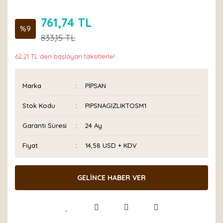
761,74 TL
%9
833,15 TL
62,21 TL den başlayan taksitlerle!
Marka
PİPSAN
Stok Kodu
PIPSNAGIZLIKTOSM1
Garanti Süresi
24 Ay
Fiyat
14,58 USD + KDV
GELİNCE HABER VER