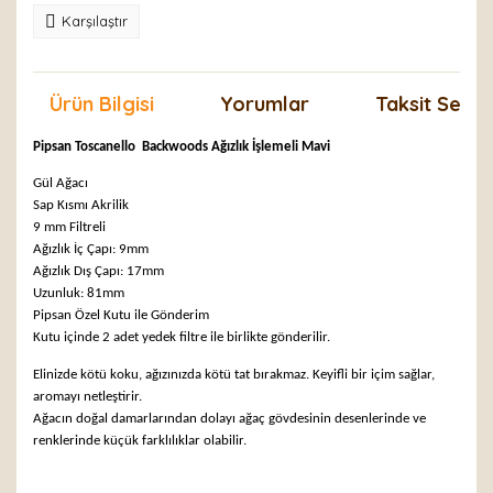
Karşılaştır
Ürün Bilgisi
Yorumlar
Taksit Seçen
Pipsan Toscanello
Backwoods Ağızlık İşlemeli Mavi
Gül Ağacı
Sap Kısmı Akrilik
9 mm Filtreli
Ağızlık İç Çapı: 9mm
Ağızlık Dış Çapı: 17mm
Uzunluk: 81mm
Pipsan
Özel Kutu ile Gönderim
Kutu içinde 2 adet yedek filtre ile birlikte gönderilir.
Elinizde kötü koku, ağızınızda kötü tat bırakmaz. Keyifli bir içim sağlar,
aromayı netleştirir.
Ağacın doğal damarlarından dolayı ağaç gövdesinin desenlerinde ve
renklerinde küçük farklılıklar olabilir.