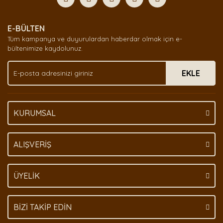
Yorum Yaz
Ürün resmi kalitesiz, bozuk veya görüntülenemiyor.
E-BÜLTEN
Ürün açıklamasında eksik bilgiler bulunuyor.
Tüm kampanya ve duyurulardan haberdar olmak için e-
Ürün bilgilerinde hatalar bulunuyor.
bültenimize kaydolunuz.
Ürün fiyatı diğer sitelerden daha pahalı.
EKLE
Bu ürüne benzer farklı alternatifler olmalı.
KURUMSAL
Gönder
ALIŞVERİŞ
ÜYELİK
BİZİ TAKİP EDİN