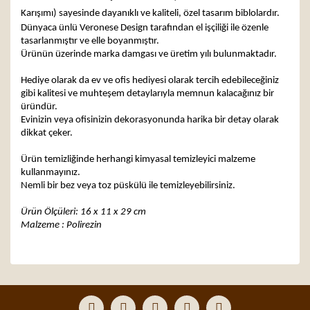
Karışımı) sayesinde dayanıklı ve kaliteli, özel tasarım biblolardır.
Dünyaca ünlü Veronese Design tarafından el işçiliği ile özenle
tasarlanmıştır ve elle boyanmıştır.
Ürünün üzerinde marka damgası ve üretim yılı bulunmaktadır.
Hediye olarak da ev ve ofis hediyesi olarak tercih edebileceğiniz
gibi kalitesi ve muhteşem detaylarıyla memnun kalacağınız bir
üründür.
Evinizin veya ofisinizin dekorasyonunda harika bir detay olarak
dikkat çeker.
Ürün temizliğinde herhangi kimyasal temizleyici malzeme
kullanmayınız.
Nemli bir bez veya toz püskülü ile temizleyebilirsiniz.
Ürün Ölçüleri: 16 x 11 x 29 cm
Malzeme : Polirezin
Bu ürünün fiyat bilgisi, resim, ürün açıklamalarında ve
diğer konularda yetersiz gördüğünüz noktaları öneri
Bu ürüne ilk yorumu siz yapın!
formunu kullanarak tarafımıza iletebilirsiniz.
Görüş ve önerileriniz için teşekkür ederiz.