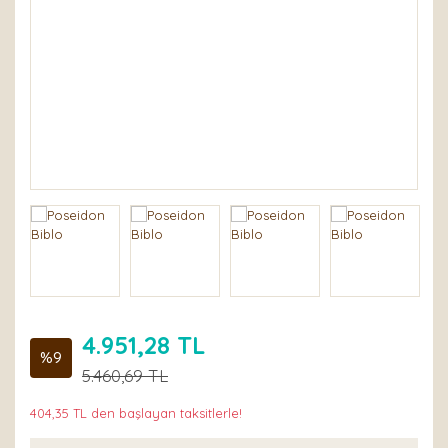
Stanley
Bardaklar-
Kupalar
Diğer Stanley
Ürünleri
Stanley Defolu
ve İndirimli
OUTLET Orjinal
Ürünler
4.951,28 TL
%9
5.460,69 TL
404,35 TL den başlayan taksitlerle!