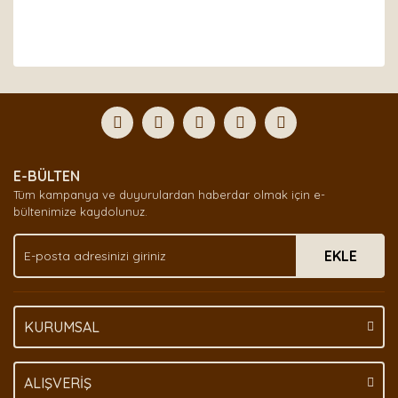
Bu ürünün fiyat bilgisi, resim, ürün açıklamalarında ve
diğer konularda yetersiz gördüğünüz noktaları öneri
Bu ürüne ilk yorumu siz yapın!
formunu kullanarak tarafımıza iletebilirsiniz.
Görüş ve önerileriniz için teşekkür ederiz.
Yorum Yaz
Ürün resmi kalitesiz, bozuk veya görüntülenemiyor.
E-BÜLTEN
Ürün açıklamasında eksik bilgiler bulunuyor.
Tüm kampanya ve duyurulardan haberdar olmak için e-
Ürün bilgilerinde hatalar bulunuyor.
bültenimize kaydolunuz.
Ürün fiyatı diğer sitelerden daha pahalı.
EKLE
Bu ürüne benzer farklı alternatifler olmalı.
KURUMSAL
Gönder
ALIŞVERİŞ