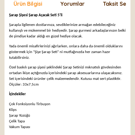
Ürün Bilgisi
Yorumlar
Taksit Seçen
Şarap Şişesi Şarap Açacak Seti 5'li
Şarapla ilgilenen dostlarınıza, sevdiklerinize armağan edebileceğiniz
kullanışlı ve mükemmel bir hediyedir. Şarap gurmesi arkadaşlarınızın belki
de şimdiye kadar aldığı en güzel hediye olacak.
Yada önemli misafirlerinizi ağırlarken, onlara daha da önemli olduklarını
göstermek için “Şişe Şarap Seti” ni mutfağınızda her zaman hazır
tutabilirsiniz.
Özel baskılı şarap şişesi şeklindeki Şarap Setinizi mıknatıslı gövdesinden
ortadan ikiye açtığınızda içerisindeki şarap aksesuarlarına ulaşacaksınız.
Set içerisindeki ürünler çelik malzemedendir. Kutusu mat sert plastiktir.
Ölçüler: 33x7,5cm
İçindekiler
Çok Fonksiyonlu Tirbuşon
Klips
Şarap Yüzüğü
Çelik Tapa
Vakum Tapası