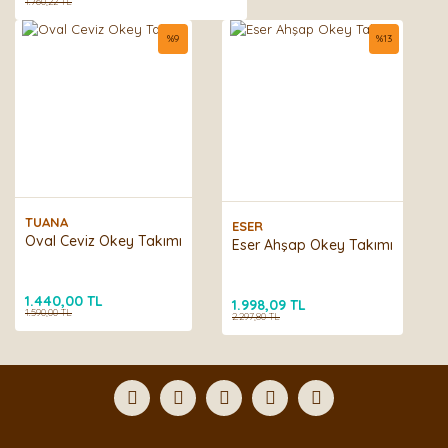
1.760,22 TL
%
9
%
13
TUANA
ESER
Oval Ceviz Okey Takımı
Eser Ahşap Okey Takımı
1.440,00 TL
1.998,09 TL
1.590,00 TL
2.297,80 TL