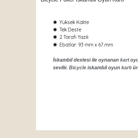
✺
Yüksek Kalite
✺
Tek Deste
2 Tarafı Yazılı
✺
Ebatlar: 93 mm x 67 mm
✺
İskambil destesi ile oynanan
kart
oyu
sevilir.
Bicycle
iskambil oyun
kartı
ür
Bu ürünün fiyat bilgisi, resim, ürün açıklamaları
Görüş ve önerileriniz için teşekkür ederiz.