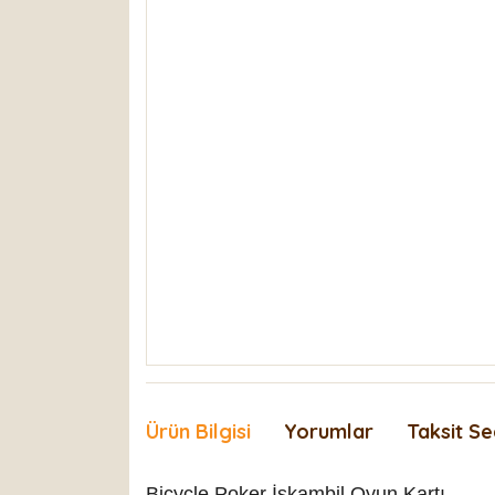
Ürün Bilgisi
Yorumlar
Taksit Se
Bicycle Poker İskambil Oyun Kartı