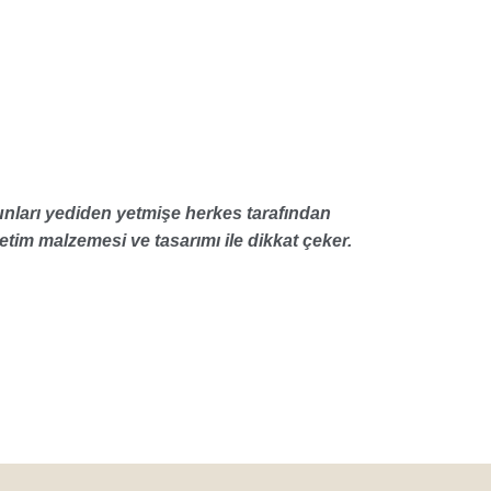
nları yediden yetmişe herkes tarafından
etim malzemesi ve tasarımı ile dikkat çeker.
nda ve diğer konularda yetersiz gördüğünüz noktaları öneri formunu kullan
Bu ürüne ilk yorumu siz yapın!