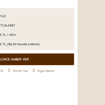
YCLE
TCAL04BT
75 TL + KDV
0 TL (%2,00 havale indirimi)
ELİNCE HABER VER
 Et
Yorum Yaz
Fiyat Alarmı