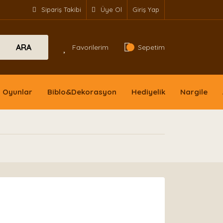
Sipariş Takibi
Üye Ol
Giriş Yap
ARA
Favorilerim
Sepetim
Oyunlar
Biblo&Dekorasyon
Hediyelik
Nargile