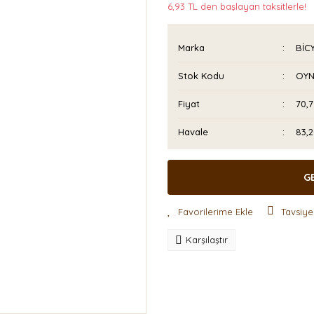
6,93 TL den başlayan taksitlerle!
Marka
BİC
Stok Kodu
OYN
Fiyat
70,
Havale
83,2
G
Tavsiye
Karşılaştır