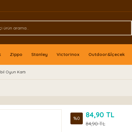
k
Zippo
Stanley
Victorinox
Outdoor&İçecek
bil Oyun Kartı
84,90 TL
%0
84,90 TL